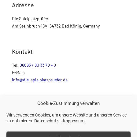
Adresse
Die Spielplatzprüfer
Am Steinbruch 16A, 64732 Bad König, Germany
Kontakt
Tel:
06063 / 80 33 70 – 0
E-Mail:
info@die-spielplatzpruefer.de
Cookie-Zustimmung verwalten
Weitere Links
Wir verwenden Cookies, um unsere Website und unseren Service
Impressum
zu optimieren.
Datenschutz
–
Impressum
Datenschutz