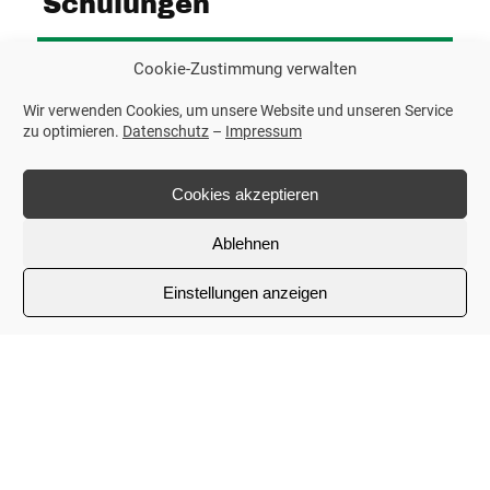
Schulungen
Mehr lesen
Cookie-Zustimmung verwalten
Wir verwenden Cookies, um unsere Website und unseren Service
zu optimieren.
Datenschutz
–
Impressum
Sicherheit beginnt mit Wissen: Wir bieten
MEHR ERFAHREN
praxisnahe Schulungen rund um
Cookies akzeptieren
Spielplatzkontrollen, Normen und Wartung an –
Ablehnen
für Bauhöfe, Träger und Verantwortliche.
.
Einstellungen anzeigen
.